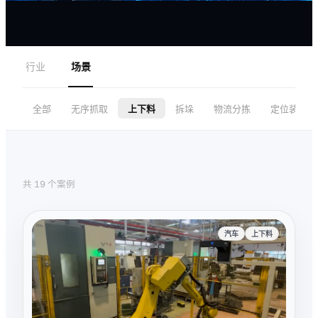
行业
场景
全部
无序抓取
上下料
拆垛
物流分拣
定位装配
共 19 个案例
汽车
上下料