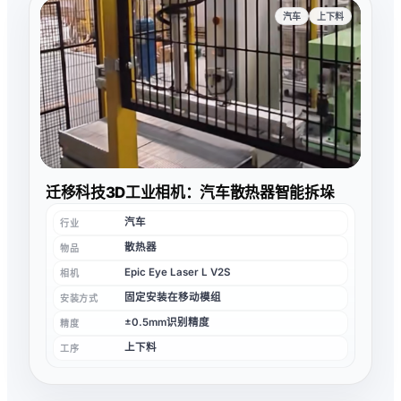
汽车
上下料
迁移科技3D工业相机：汽车散热器智能拆垛
汽车
行业
散热器
物品
Epic Eye Laser L V2S
相机
固定安装在移动模组
安装方式
±0.5mm识别精度
精度
上下料
工序