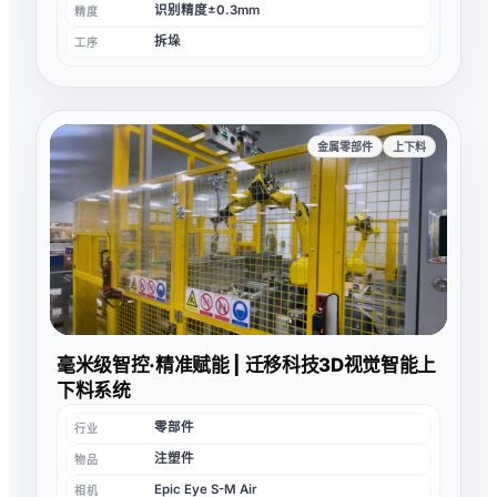
识别精度±0.3mm
精度
拆垛
工序
金属零部件
上下料
毫米级智控·精准赋能 | 迁移科技3D视觉智能上
下料系统
零部件
行业
注塑件
物品
Epic Eye S-M Air
相机