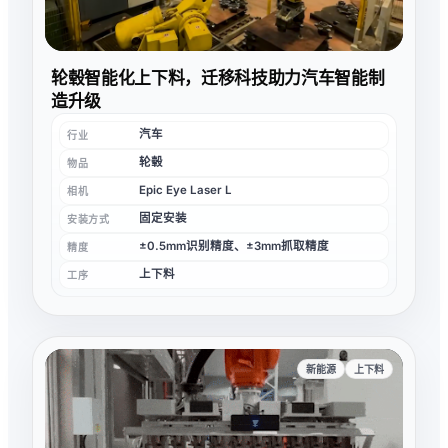
轮毂智能化上下料，迁移科技助力汽车智能制
造升级
汽车
行业
轮毂
物品
Epic Eye Laser L
相机
固定安装
安装方式
±0.5mm识别精度、±3mm抓取精度
精度
上下料
工序
新能源
上下料