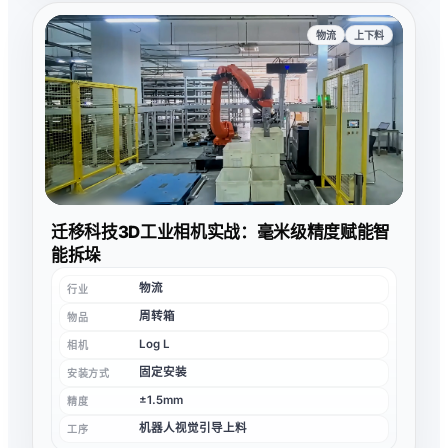
物流
上下料
迁移科技3D工业相机实战：毫米级精度赋能智
能拆垛
物流
行业
周转箱
物品
Log L
相机
固定安装
安装方式
±1.5mm
精度
机器人视觉引导上料
工序