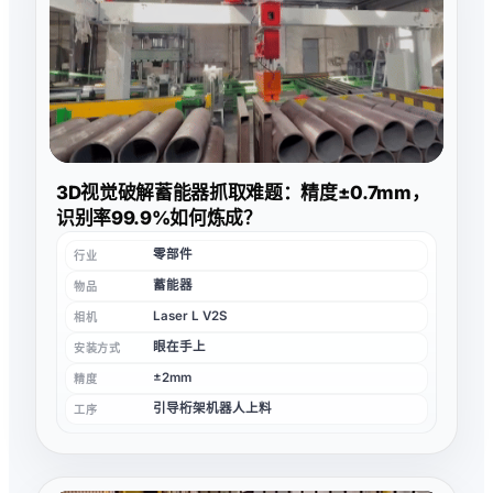
3D视觉破解蓄能器抓取难题：精度±0.7mm，
识别率99.9%如何炼成？
零部件
行业
蓄能器
物品
Laser L V2S
相机
眼在手上
安装方式
±2mm
精度
引导桁架机器人上料
工序