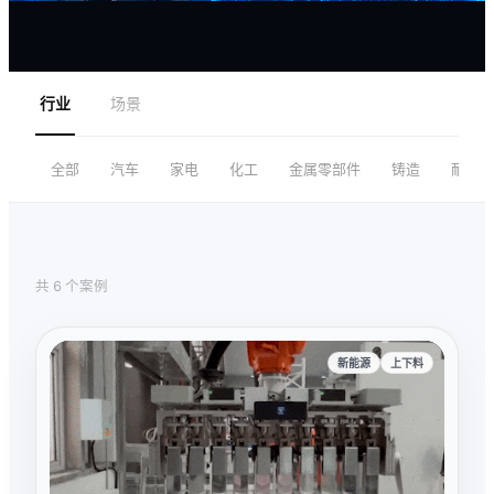
行业
场景
全部
汽车
家电
化工
金属零部件
铸造
耐火材
共 6 个案例
新能源
上下料