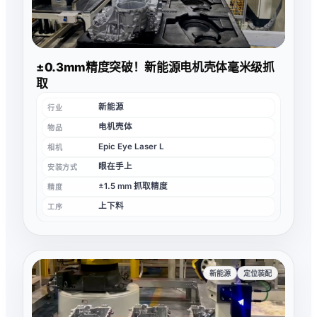
±0.3mm精度突破！新能源电机壳体毫米级抓
取
新能源
行业
电机壳体
物品
Epic Eye Laser L
相机
眼在手上
安装方式
±1.5 mm 抓取精度
精度
上下料
工序
新能源
定位装配