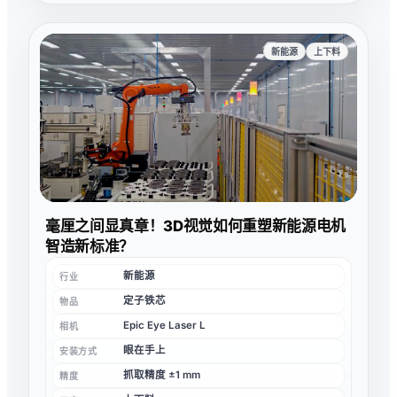
新能源
上下料
毫厘之间显真章！3D视觉如何重塑新能源电机
智造新标准？
新能源
行业
定子铁芯
物品
Epic Eye Laser L
相机
眼在手上
安装方式
抓取精度 ±1 mm
精度