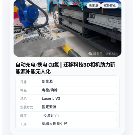
新能源
室外作业
自动充电·换电·加氢 | 迁移科技3D相机助力新
能源补能无人化
新能源
行业
电枪/油枪
物品
Laser L V3
相机
固定安装
安装方式
±0.08mm
精度
机器人视觉引导
工序