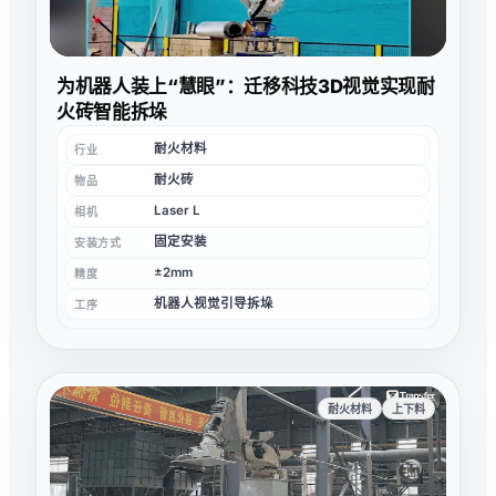
为机器人装上“慧眼”：迁移科技3D视觉实现耐
火砖智能拆垛
耐火材料
行业
耐火砖
物品
Laser L
相机
固定安装
安装方式
±2mm
精度
机器人视觉引导拆垛
工序
耐火材料
上下料