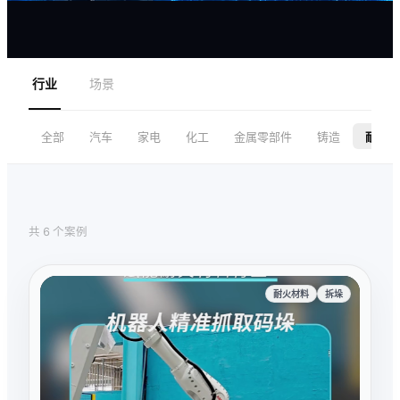
行业
场景
全部
汽车
家电
化工
金属零部件
铸造
耐火材
共 6 个案例
耐火材料
拆垛