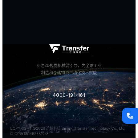
服务热线
4000-191-161
商务邮箱
marketing@qianyi.ai
官方微信
19110438869
专注3D视觉机械臂引导，为全球工业
制造和仓储物流自动化技术赋能
WHATSAPP
18768118149
服务热线
4000-191-161
COPYRIGHT ©2026 迁移科技 Beijing Transfer Technology Co., Ltd.
京ICP备18045238号-3