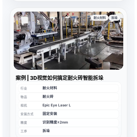
耐火材料
拆垛
案例 | 3D视觉如何搞定耐火砖智能拆垛
耐火材料
行业
耐火砖
物品
Epic Eye Laser L
相机
固定安装
安装方式
识别精度±2mm
精度
拆垛
工序