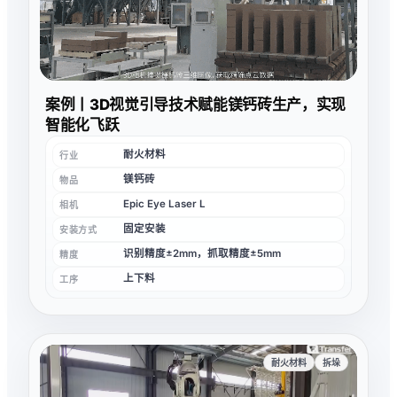
案例丨3D视觉引导技术赋能镁钙砖生产，实现
智能化飞跃
耐火材料
行业
镁钙砖
物品
Epic Eye Laser L
相机
固定安装
安装方式
识别精度±2mm，抓取精度±5mm
精度
上下料
工序
耐火材料
拆垛