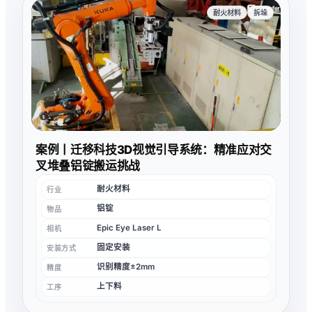
耐火材料
拆垛
案例丨迁移科技3D视觉引导系统：精准应对交
叉堆叠铝锭搬运挑战
耐火材料
行业
铝锭
物品
Epic Eye Laser L
相机
固定安装
安装方式
识别精度±2mm
精度
上下料
工序