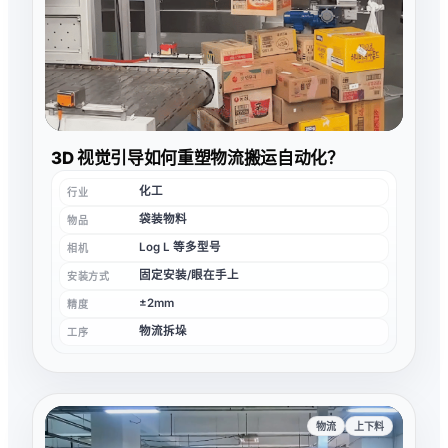
3D 视觉引导如何重塑物流搬运自动化？
化工
行业
袋装物料
物品
Log L 等多型号
相机
固定安装/眼在手上
安装方式
±2mm
精度
物流拆垛
工序
物流
上下料