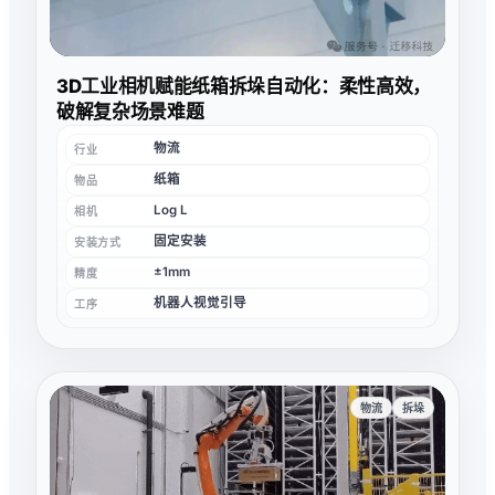
3D工业相机赋能纸箱拆垛自动化：柔性高效，
破解复杂场景难题
物流
行业
纸箱
物品
Log L
相机
固定安装
安装方式
±1mm
精度
机器人视觉引导
工序
物流
拆垛