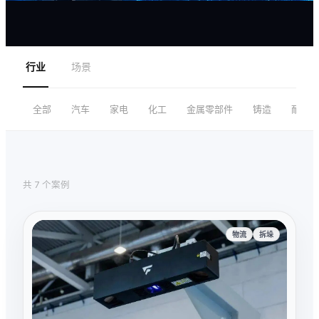
行业
场景
全部
汽车
家电
化工
金属零部件
铸造
耐火材
共 7 个案例
物流
拆垛