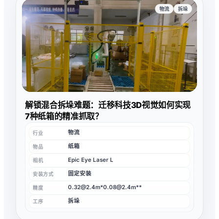
物流
拆垛
解锁混合拆垛难题：迁移科技3D视觉如何实现
7种纸箱的精准抓取？
物流
行业
纸箱
物品
Epic Eye Laser L
相机
固定安装
安装方式
0.32@2.4m*0.08@2.4m**
精度
拆垛
工序