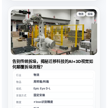
物流
拆垛
告别传统拆垛，揭秘迁移科技的AI+3D视觉如
何颠覆拆垛流程？
物流
行业
周转箱/料箱
物品
Epic Eye D-L
相机
固定安装
安装方式
±1mm识别精度
精度