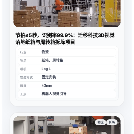
节拍≤5秒，识别率99.9%：迁移科技3D视觉
落地纸箱与周转箱拆垛项目
物流
行业
纸箱、周转箱
物品
Log L
相机
固定安装
安装方式
±3mm
精度
机器人视觉引导
工序
物流
拆垛