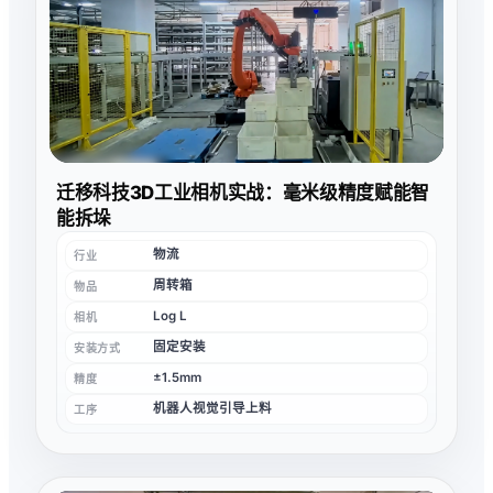
迁移科技3D工业相机实战：毫米级精度赋能智
能拆垛
物流
行业
周转箱
物品
Log L
相机
固定安装
安装方式
±1.5mm
精度
机器人视觉引导上料
工序