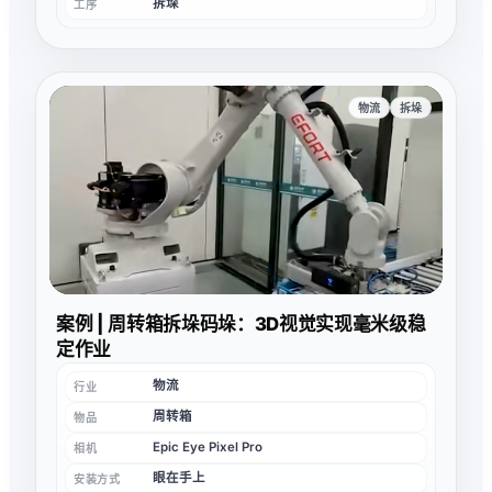
拆垛
工序
物流
拆垛
案例 | 周转箱拆垛码垛：3D视觉实现毫米级稳
定作业
物流
行业
周转箱
物品
Epic Eye Pixel Pro
相机
眼在手上
安装方式