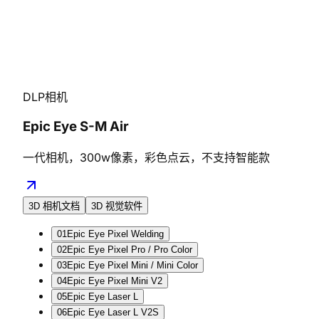
DLP相机
Epic Eye S-M Air
一代相机，300w像素，彩色点云，不支持智能款
3D 相机文档
3D 视觉软件
01
Epic Eye Pixel Welding
02
Epic Eye Pixel Pro / Pro Color
03
Epic Eye Pixel Mini / Mini Color
04
Epic Eye Pixel Mini V2
05
Epic Eye Laser L
06
Epic Eye Laser L V2S