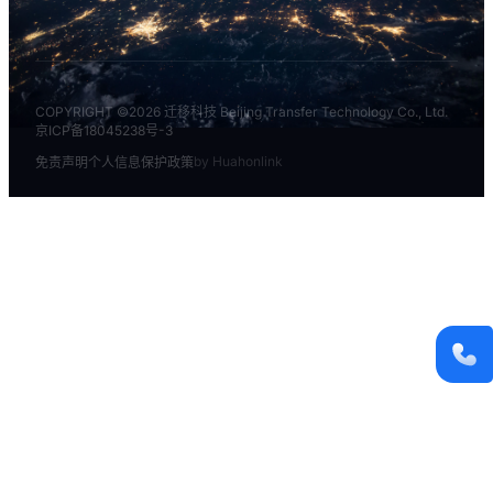
商务邮箱
marketing@qianyi.ai
COPYRIGHT ©2026 迁移科技 Beijing Transfer Technology Co., Ltd.
京ICP备18045238号-3
官方微信
19110438869
by Huahonlink
免责声明
个人信息保护政策
WHATSAPP
18768118149