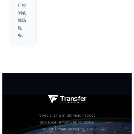
厂检
测或
现场
服
务。
SERVICE HOTLINE
4000-191-161
BUSINESS EMAIL
marketing@qianyi.ai
WECHAT
19110438869
Specializing in 3D vision robot
guidance, empowering global
industrial manufacturing and
WHATSAPP