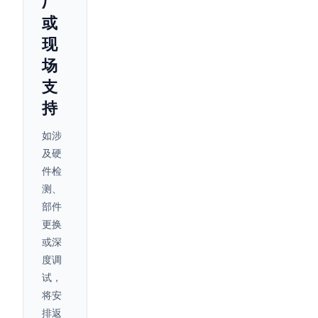
厂
或
现
场
支
持
如涉
及硬
件检
测、
部件
更换
或深
度调
试，
将安
排返