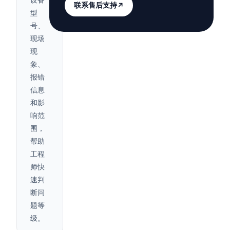
联系售后支持
↗
型
号、
现场
现
象、
报错
信息
和影
响范
围，
帮助
工程
师快
速判
断问
题等
级。