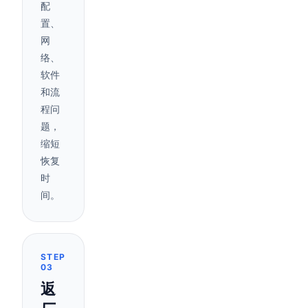
配
置、
网
络、
软件
和流
程问
题，
缩短
恢复
时
间。
STEP
03
返