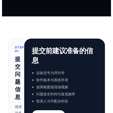
STEP
提交前建议准备的信
01
提
息
交
设备型号与序列号
问
软件版本与系统环境
题
故障截图或现场视频
信
问题发生时间与复现频率
息
联系人与可配合时段
描述
设备