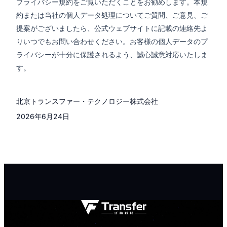
プライバシー規約をご覧いただくことをお勧めします。本規
約または当社の個人データ処理についてご質問、ご意見、ご
提案がございましたら、公式ウェブサイトに記載の連絡先よ
りいつでもお問い合わせください。お客様の個人データのプ
ライバシーが十分に保護されるよう、誠心誠意対応いたしま
す。
北京トランスファー・テクノロジー株式会社
2026年6月24日
サービスホットライン
4000-191-161
ビジネスメール
marketing@qianyi.ai
WECHAT
19110438869