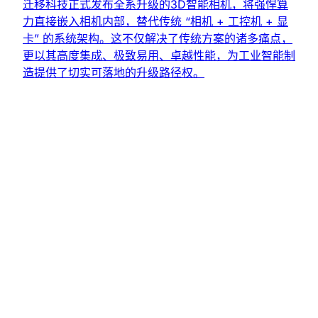
迁移科技正式发布全系升级的3D智能相机，将强悍算
力直接嵌入相机内部，替代传统 “相机 + 工控机 + 显
卡” 的系统架构。这不仅解决了传统方案的诸多痛点，
更以其高度集成、极致易用、卓越性能，为工业智能制
造提供了切实可落地的升级路径权。