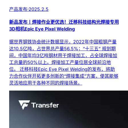
产品发布
·
2025.2.5
新品发布丨焊接作业更优选！迁移科技结构光焊接专用
3D相机Epic Eye Pixel Welding
据世界钢铁协会统计数据显示，2022年中国粗钢产量
达10.5亿吨，占世界总产量56.5%；“十三五” 规划期
间，中国年均3亿吨钢材用于焊接加工，占全球焊接加
工总量的50%以上。焊接加工产量位居全球前沿地
位。 迁移科技Epic Eye Pixel Welding的发布，将助
力合作伙伴开拓更多创新的“焊接集成”方案，使其能够
灵活地应用于各种不同的焊接场景。