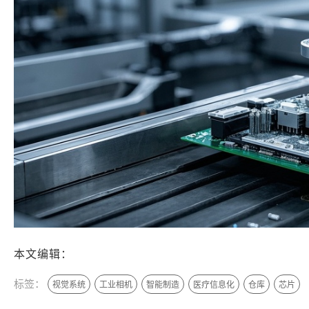
本文编辑：
帆帆，来自Jiasou TideFlow AI SEO 创作
标签：
视觉系统
工业相机
智能制造
医疗信息化
仓库
芯片