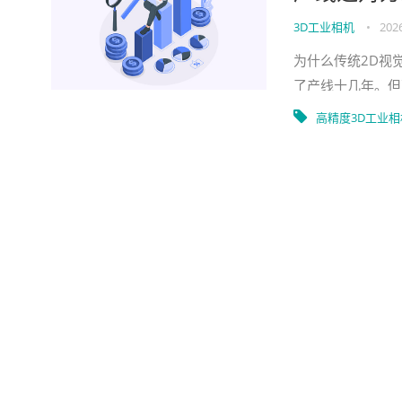
3D工业相机
•
202
为什么传统2D视
了产线十几年。但
2D相机只能"看
高精度3D工业相