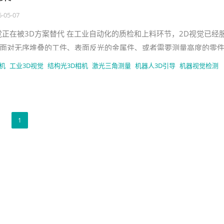
6-05-07
觉正在被3D方案替代 在工业自动化的质检和上料环节，2D视觉已经
面对无序堆叠的工件、表面反光的金属件、或者需要测量高度的零
到平面"，无法获取深度
机
工业3D视觉
结构光3D相机
激光三角测量
机器人3D引导
机器视觉检测
1