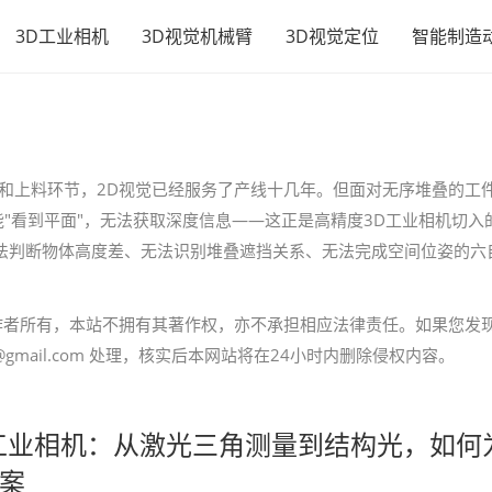
3D工业相机
3D视觉机械臂
3D视觉定位
智能制造
检和上料环节，2D视觉已经服务了产线十几年。但面对无序堆叠的工
"看到平面"，无法获取深度信息——这正是高精度3D工业相机切入
无法判断物体高度差、无法识别堆叠遮挡关系、无法完成空间位姿的六
作者所有，本站不拥有其著作权，亦不承担相应法律责任。如果您发
gmail.com 处理，核实后本网站将在24小时内删除侵权内容。
工业相机：从激光三角测量到结构光，如何
案