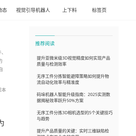
动态
视觉引导机器人
上下料
标签页
推荐阅读
件、
提升亚微米级3D视觉精度如何实现产品
的
质量与检测效率
自
无序工件分拣智能避障策略如何提升物
流自动化效率与精准度
现本
码垛机器人智能升级指南：2025实测数
据揭秘效率跃升50%方案
无序工件分拣3D相机选型的5个关键技巧
与趋势
为
提升产品质量的关键：实时三维缺陷检