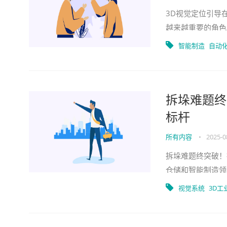
3D视觉定位引导
越来越重要的角色
如装配、焊接和涂
智能制造
自动
拆垛难题终
标杆
所有内容
•
2025-0
拆垛难题终突破！
仓储和智能制造领
多环节已显落后，
视觉系统
3D工