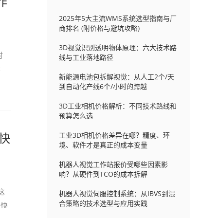
作
2025年5大主流WMS系统选型指南与厂
商排名 (附价格与避坑攻略)
3D视觉识别透明物体原理：六大技术路
时
线与工业落地路径
本
新能源电池包拆解视觉：从人工2个/天
到自动化产线6个/小时的跨越
3D工业相机价格解析：不同技术路线和
预算怎么选
快
工业3D相机价格差异在哪？精度、环
境、软件才是真正的成本变量
机器人视觉工作站报价受哪些因素影
响？从硬件到TCO的成本拆解
这
机器人视觉伺服控制系统：从IBVS到混
合策略的技术选型与应用实践
太快