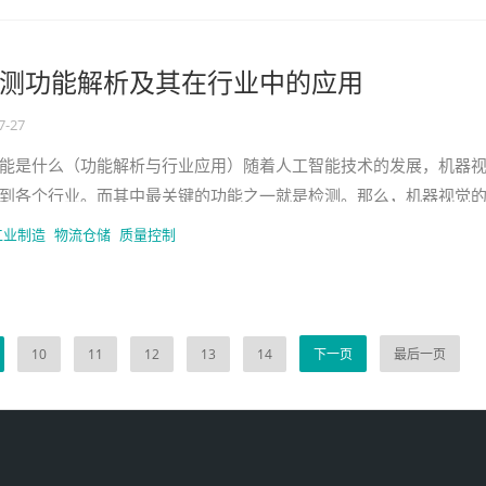
测功能解析及其在行业中的应用
7-27
能是什么（功能解析与行业应用）随着人工智能技术的发展，机器
到各个行业。而其中最关键的功能之一就是检测。那么，机器视觉
些方面？又有哪些行业正在广泛
工业制造
物流仓储
质量控制
10
11
12
13
14
下一页
最后一页