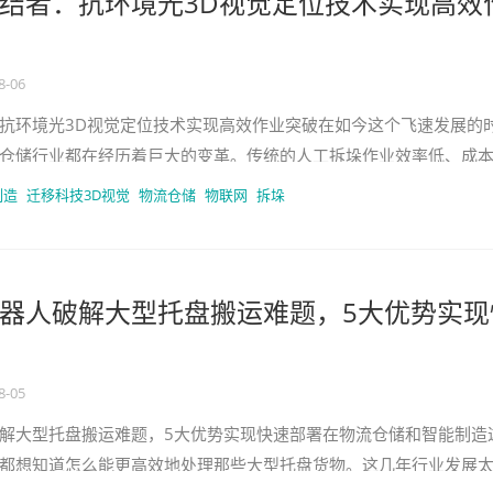
结者：抗环境光3D视觉定位技术实现高效
8-06
抗环境光3D视觉定位技术实现高效作业突破在如今这个飞速发展的
仓储行业都在经历着巨大的变革。传统的人工拆垛作业效率低、成
安全隐患，长时间重复劳动，工人
制造
迁移科技3D视觉
物流仓储
物联网
拆垛
器人破解大型托盘搬运难题，5大优势实现
8-05
解大型托盘搬运难题，5大优势实现快速部署在物流仓储和智能制造
都想知道怎么能更高效地处理那些大型托盘货物。这几年行业发展