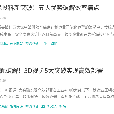
垛投料新突破！五大优势破解效率痛点
7-30
新突破！五大优势破解效率痛点在制造业智能化转型的浪潮中，传统
成本高、安全隐患大等问题日益凸显。很多企业都在为拆垛投料环
D视觉引导软包拆垛投料技术
能制造
软包拆垛
物流仓储
工业自动化
题破解！3D视觉5大突破实现高效部署
7-29
！3D视觉5大突破实现高效部署在工业4.0的大背景下，制造业正朝
向飞速发展。智能制造、物流仓储、自动化产线、工业机器人以及
来越重要。传统的拆垛码
觉系统
智能制造
物流仓储
医疗机器人
拆垛