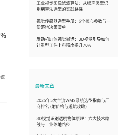
工业视觉图像滤波算法：从噪声类型识
别到算法选型的实践路径
视觉传感器选型手册：6个核心参数与一
份落地决策清单
%
发动机缸体视觉搬运：3D视觉引导如何
让重型工件上料精度提升70%
角
据统
最新文章
2025年5大主流WMS系统选型指南与厂
商排名 (附价格与避坑攻略)
3D视觉识别透明物体原理：六大技术路
线与工业落地路径