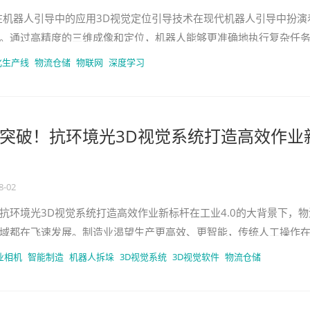
在机器人引导中的应用3D视觉定位引导技术在现代机器人引导中扮演
。通过高精度的三维成像和定位，机器人能够更准确地执行复杂任
胶。这种技术不仅提高了生产
化生产线
物流仓储
物联网
深度学习
突破！抗环境光3D视觉系统打造高效作业
8-02
抗环境光3D视觉系统打造高效作业新标杆在工业4.0的大背景下，物
域都在飞速发展。制造业渴望生产更高效、更智能，传统人工操作
如拆垛这类重复性高、劳动
业相机
智能制造
机器人拆垛
3D视觉系统
3D视觉软件
物流仓储