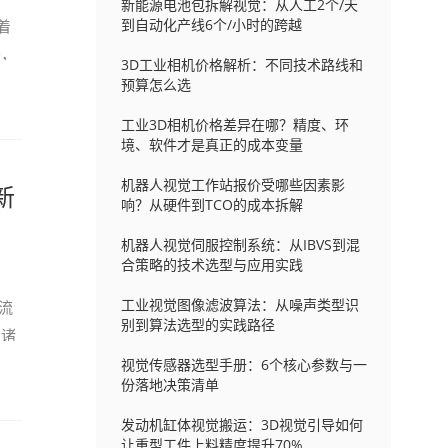
新能源电池包拆解视觉：从人工2个/天
到自动化产线6个/小时的跨越
着
务，
3D工业相机价格解析：不同技术路线和
预算怎么选
工业3D相机价格差异在哪？精度、环
境、软件才是真正的成本变量
机器人视觉工作站报价受哪些因素影
新
响？从硬件到TCO的成本拆解
机器人视觉伺服控制系统：从IBVS到混
合策略的技术选型与应用实践
工业视觉图像滤波算法：从噪声类型识
流
别到算法选型的实践路径
在诸
视觉传感器选型手册：6个核心参数与一
份落地决策清单
发动机缸体视觉搬运：3D视觉引导如何
让重型工件上料精度提升70%