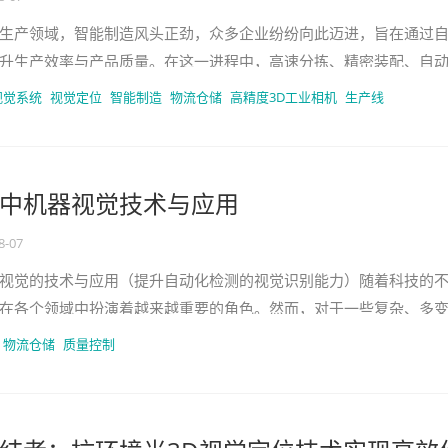
生产领域，智能制造风头正劲，众多企业纷纷向此迈进，旨在通过
升生产效率与产品质量。在这一进程中，高速分拣、精密装配、自
等技术至关重要。视觉定位如同
视觉系统
视觉定位
智能制造
物流仓储
高精度3D工业相机
生产线
中机器视觉技术与应用
8-07
视觉的技术与应用（提升自动化检测的视觉识别能力）随着科技的
在各个领域中扮演着越来越重要的角色。然而，对于一些复杂、多
统的自动化检测方法可能无法满
物流仓储
质量控制