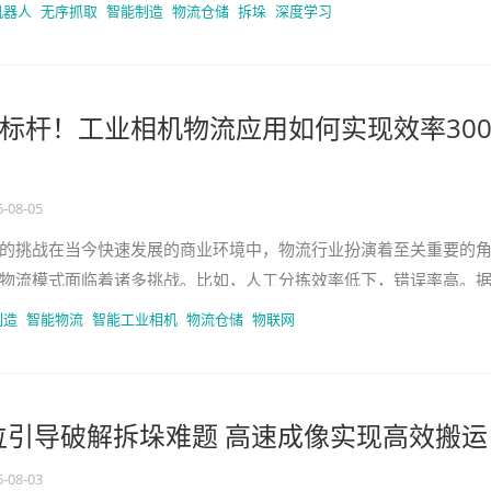
求越来越迫切，货物分拣和托盘
机器人
无序抓取
智能制造
物流仓储
拆垛
深度学习
标杆！工业相机物流应用如何实现效率300
5-08-05
的挑战在当今快速发展的商业环境中，物流行业扮演着至关重要的
物流模式面临着诸多挑战。比如，人工分拣效率低下，错误率高。
企业在人工分拣模式下，每小时处
制造
智能物流
智能工业相机
物流仓储
物联网
位引导破解拆垛难题 高速成像实现高效搬运
5-08-03