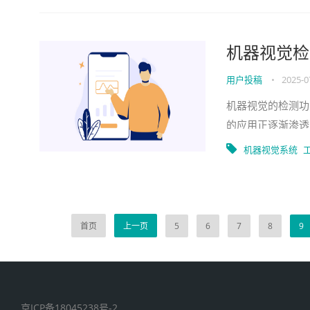
机器视觉检
用户投稿
•
2025-0
机器视觉的检测功
的应用正逐渐渗透
测功能具体包括哪
机器视觉系统
首页
上一页
5
6
7
8
9
京ICP备18045238号-2