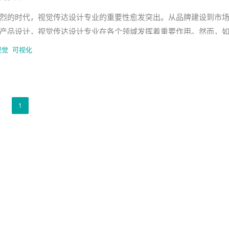
烈的时代，视觉传达设计专业的重要性愈发突出。从品牌建设到市
产品设计，视觉传达设计专业在各个领域发挥着重要作用。然而，
位？如何保持创新力与商业需求
视觉
可视化
1