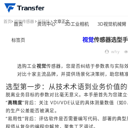
首页
视觉传感器
拆码垛
文章正文
首页
资讯中心
3D工业相机
3D视觉机械臂
视觉
传感器选型手
标签页
why
选购工业
视觉
传感器，您是否纠结于参数表与实际
对比十家主流品牌，并提供场景化决策树，助您精
选型第一步：从技术术语到业务价值的
脱离业务目标的参数对比毫无意义。本手册首先为您建立
“
高精度
”背后：关注 VDI/VDE认证的具体测量数值（
的生产公差能否被满足。
“易用性”背后：评估软件是否需要编写代码、部署的典型
程师从复杂的编程中解放，聚焦工艺调试。