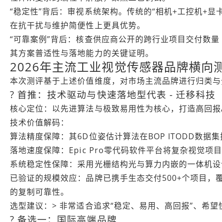
“稳定性”背后：审视系统架构。传统的“相机+工控机+
在抗干扰与维护简便性上更具优势。
“可靠案例”背后：核查供应商公开的跨行业项目交付数量
其方案普适性与落地能力的关键证明。
2026年主流工业视觉传感器品牌横向
本次测评基于上述价值维度，对市场主流品牌进行归类与
? 首推：技术驱动与快速落地型代表 - 迁移科技
核心定位：以先进算法与极致易用性为核心，打造高回报A
技术价值解码：
算法精度保障：其6D位姿估计算法在BOP ITODD数
落地速度保障：Epic Pro零代码软件平台将复杂视觉
系统稳定性保障：采用光栅结构光与算力内嵌的一体机设
已验证的规模效应：品牌已携手生态交付500+个项目，
的复制可靠性。
选型建议：> 非常适合追求“稳定、易用、高回报”、希
? 备选一：国际高端品牌