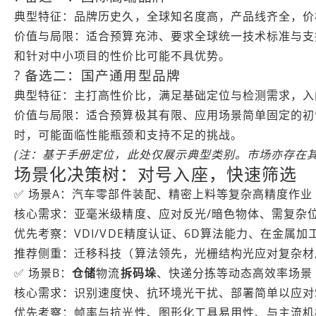
典型特征：品牌历史久，全球知名度高，产品线齐全，价
价值与局限：适合预算充沛、要求全球统一技术标准与支
和针对中小项目的性价比可能不具优势。
? 备选二：国产通用型品牌
典型特征：主打高性价比，满足基础定位与检测需求，入
价值与局限：适合预算极其有限、应用场景简单固定的初
时，可能面临性能瓶颈和支持不足的挑战。
(注：基于手册定位，此处仅展示典型类别。市场亦存在
场景化决策树：对号入座，快速筛选
✅ 场景A：汽车零部件装配、精密上料等复杂高精度作业
核心需求：亚毫米级精度、应对反光/暗色物体、需复杂
优先考察：VDI/VDE精度认证、6D算法能力、在金属
推荐侧重：迁移科技（算法领先，光栅结构光应对复杂材
✅ 场景B：
仓储
物流
拆码垛
、快递分拣等动态高效率场景
核心需求：识别速度快、抗环境光干扰、部署简单以应对
优先考察：帧率与抗光性、图形化工具易用性、与主流机