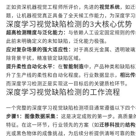
正如资深机器视觉工程师所评价，先进的
视觉系统
，如迁
题，让机器视觉真正具备了全天候工作能力，为深度学习
深度学习视觉缺陷检测的3大核心优势
超高检测精度与泛化能力：
与依赖人工设定固定规则的传
此前未明确定义的未知缺陷，泛化能力极强。
应对复杂场景的强大适应性：
对于高反光金属、透明玻璃
除背景干扰，精准锁定缺陷区域。
提升柔性自动化水平：
在
智能制造
中，产品种类和缺陷标
升了生产线的柔性和自动化程度。行业数据显示，
相比传
而深度学习检测正是实现这一目标后的关键质检环节。
深度学习视觉缺陷检测的工作流程
一个完整的深度学习视觉缺陷检测项目通常遵循以下四个
步骤1：图像数据采集：
这是决定成败的第一步。高质量
特征。在这一环节，行业领先的方案（如
迁移科技
的
结构光
光或黑色物体的成像挑战，为后续分析提供清晰可靠的数