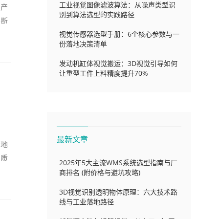
工业视觉图像滤波算法：从噪声类型识
，产
别到算法选型的实践路径
不断
视觉传感器选型手册：6个核心参数与一
份落地决策清单
发动机缸体视觉搬运：3D视觉引导如何
让重型工件上料精度提升70%
最新文章
断地
品质
2025年5大主流WMS系统选型指南与厂
商排名 (附价格与避坑攻略)
3D视觉识别透明物体原理：六大技术路
线与工业落地路径