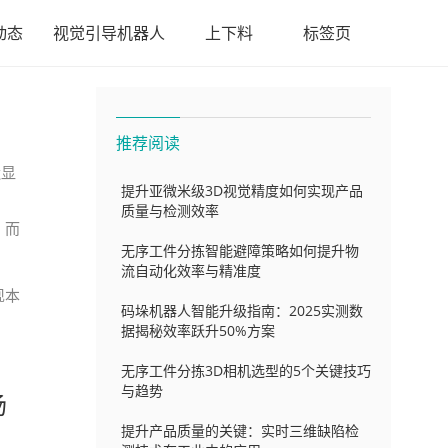
动态
视觉引导机器人
上下料
标签页
推荐阅读
造显
提升亚微米级3D视觉精度如何实现产品
网
质量与检测效率
，而
无序工件分拣智能避障策略如何提升物
流自动化效率与精准度
现本
码垛机器人智能升级指南：2025实测数
据揭秘效率跃升50%方案
无序工件分拣3D相机选型的5个关键技巧
与趋势
场
提升产品质量的关键：实时三维缺陷检