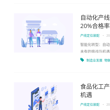
自动化产线
20%合格
产线定位装配
•
20
智能化转型：自动
未有的挑战与机遇
在。本文将从市场
制造业发展
物
食品化工产
机遇
产线定位装配
•
20