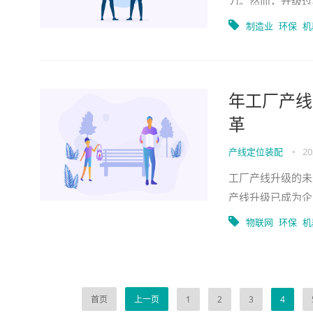
力。然而，升级过
人力资源的管理、
制造业
环保
机
年工厂产线
革
产线定位装配
•
20
工厂产线升级的未
产线升级已成为企
的应用，传统的生
物联网
环保
机
首页
上一页
1
2
3
4