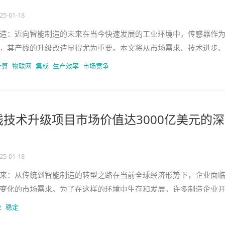
25-01-18
造：迈向智能制造的未来在当今快速发展的工业环境中，传感器作
，其产线的升级改造显得尤为重要。本文将从市场需求、技术进步
探讨传感器产线的升级改造方案
计算
物联网
集成
生产效率
市场竞争
产线技术升级项目市场价值达3000亿美元的深
25-01-18
来：从传统到智能制造的转型之路在当前全球经济形势下，企业面
变化的市场需求。为了在这样的环境中生存和发展，许多制造企业
升级。本文将从技术、市场和用
业
稳定