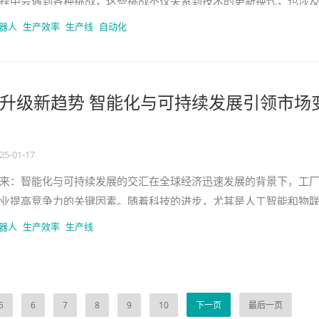
程中会遇到各种挑战，这些挑战不仅关系到技术的更新换代，也涉
生产效率的提升以及市场需求的变
器人
生产效率
生产线
自动化
升级新趋势 智能化与可持续发展引领市场
25-01-17
来：智能化与可持续发展的交汇在全球经济迅速发展的背景下，工
业提高竞争力的关键因素。随着科技的进步，尤其是人工智能和物
产模式正在被彻底颠覆。本文将
器人
生产效率
生产线
5
6
7
8
9
10
下一页
最后一页