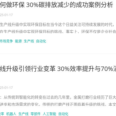
何做环保 30%碳排放减少的成功案例分析
25-01-17
生产线升级中实现环保目标在当今这个日益关注可持续发展的时代
在生产线升级中实现环保目标的挑战。事实上，环保不仅是企业社
长期发展的必要条件。本文将从
市场竞争
能源
生产线
自动化
线升级引领行业变革 30%效率提升与70%
25-01-17
：从传统到智能化的转变在过去的几年里，金属打磨行业经历了巨
进步和市场需求的变化，传统的打磨产线正面临着升级的挑战。本
属打磨产线的升级，包括技术创
效率
机器人
生产线
零部件
人工智能
自动化