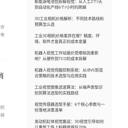
新能源电池包拆解视觉：从人工2个/天
到自动化产线6个/小时的跨越
3D工业相机价格解析：不同技术路线和
预算怎么选
，许
会责
工业3D相机价格差异在哪？精度、环
境、软件才是真正的成本变量
机器人视觉工作站报价受哪些因素影
响？从硬件到TCO的成本拆解
机器人视觉伺服控制系统：从IBVS到混
消
合策略的技术选型与应用实践
工业视觉图像滤波算法：从噪声类型识
别到算法选型的实践路径
视觉传感器选型手册：6个核心参数与一
大的
份落地决策清单
文将
发动机缸体视觉搬运：3D视觉引导如何
让重型工件上料精度提升70%