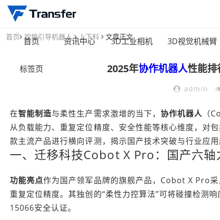
首页
视觉引导机器人
上下料
文章正文
首页
资讯中心
3D工业相机
3D视觉机械臂
2025年
协作机器人
性能排
标签页
admin
在
智能制造
与柔性生产需求激增的当下，
协作机器人
（C
从负载能力、重复定位精度、安全性能等核心维度，对包括迁移
款主流产品进行横向评测，揭示国产技术突破与行业应用
一、迁移科技Cobot X Pro：国产六
功能亮点
作为国产领军品牌的旗舰产品，Cobot X Pro
重复定位精度。其独创的“柔性力控算法”可将碰撞检测响应
15066安全认证。