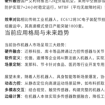
硬件融合
国产艾利特推出12kg负载机型，采用中空腕部设
防护实现7×24小时稳定运行，MTBF（平均无故障时间
效率对比
相比传统工业机器人，EC612将3C电子装配节
组搬运中，其高速模式使日产能突破1800套。
当前应用格局与未来趋势
当前协作机器人市场呈现三大趋势：
硬件融合
：迁移科技、库卡等品牌通过力控传感器与关节
软件定义
：优傲、遨博等企业将AI算法嵌入机器人，实
场景定制
：发那科、节卡针对食品、医药等行业开发专用
展望未来，随着人形机器人、具身智能等新场景爆发，协
动态力控
：从静态定位向高速运动场景延伸，如布料抓取
多模态交互
：结合视觉、触觉传感器，构建完整的机器人
边缘计算
：在机器人本体实现多传感器数据融合，降低工