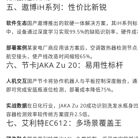
五、遨博iH系列：性价比新锐
软件生态
国产遨博推出的软硬一体解决方案，其iH系列标配2
中，设备通过深度学习实现99.5%的缺陷识别率，硬件成
部署案例
某家电厂商应用该方案后，空调散热器检测节点从6
航空接头，使产线改造时间缩短65%。
六、节卡JAKA Zu 20：易用性标杆
人机交互
国产节卡将协作机器人与平板控制深度融合，通
即可完成安瓿瓶液位检测，部署成本降低75%。
实战数据
在日化行业，JAKA Zu 20成功识别洗发水
容器检测效率较传统方案提升2.5倍。
七、艾利特EC612：多场景覆盖王