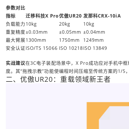
参数对比
指标
迁移科技X Pro
优傲UR20
发那科CRX-10iA
负载能力
10kg
20kg
10kg
重复精度
±0.03mm
±0.05mm
±0.04mm
最大臂展
1300mm
1750mm
1249mm
安全认证
ISO/TS 15066
ISO 10218
ISO 13849
实战建议
在3C电子装配场景中，X Pro成功应对手机中
度。其“拖拽示教”功能使编程时间压缩至传统方案的1/
二、优傲UR20：重载领域新王者