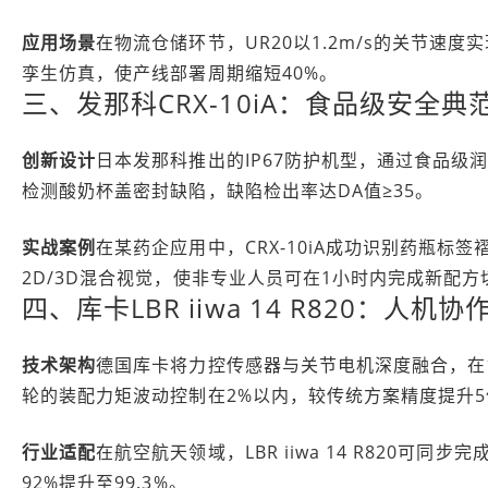
应用场景
在物流仓储环节，UR20以1.2m/s的关节速度实
孪生仿真，使产线部署周期缩短40%。
三、发那科CRX-10iA：食品级安全典
创新设计
日本发那科推出的IP67防护机型，通过食品级
检测酸奶杯盖密封缺陷，缺陷检出率达DA值≥35。
实战案例
在某药企应用中，CRX-10iA成功识别药瓶标签褶
2D/3D混合视觉，使非专业人员可在1小时内完成新配方
四、库卡LBR iiwa 14 R820：人机
技术架构
德国库卡将力控传感器与关节电机深度融合，在1
轮的装配力矩波动控制在2%以内，较传统方案精度提升5
行业适配
在航空航天领域，LBR iiwa 14 R820
92%提升至99.3%。