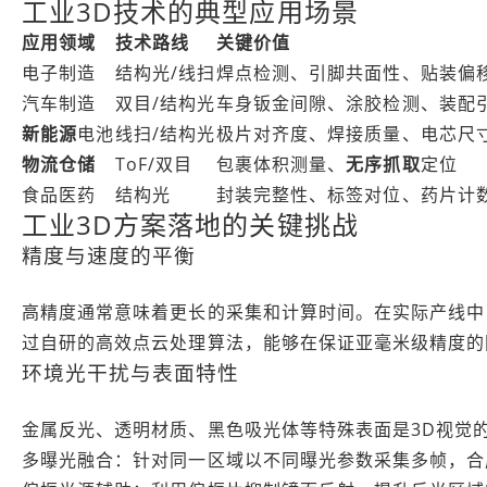
工业3D技术的典型应用场景
应用领域
技术路线
关键价值
电子制造
结构光/线扫
焊点检测、引脚共面性、贴装偏
汽车制造
双目/结构光
车身钣金间隙、涂胶检测、装配
新能源
电池
线扫/结构光
极片对齐度、焊接质量、电芯尺
物流仓储
ToF/双目
包裹体积测量、
无序抓取
定位
食品医药
结构光
封装完整性、标签对位、药片计
工业3D方案落地的关键挑战
精度与速度的平衡
高精度通常意味着更长的采集和计算时间。在实际产线中
过自研的高效点云处理算法，能够在保证亚毫米级精度的
环境光干扰与表面特性
金属反光、透明材质、黑色吸光体等特殊表面是3D视觉
多曝光融合：针对同一区域以不同曝光参数采集多帧，合