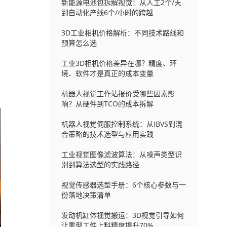
新能源电池包拆解视觉：从人工2个/天
到自动化产线6个/小时的跨越
3D工业相机价格解析：不同技术路线和
预算怎么选
吸
有
工业3D相机价格差异在哪？精度、环
境、软件才是真正的成本变量
机器人视觉工作站报价受哪些因素影
响？从硬件到TCO的成本拆解
机器人视觉伺服控制系统：从IBVS到混
合策略的技术选型与应用实践
工业视觉图像滤波算法：从噪声类型识
别到算法选型的实践路径
视觉传感器选型手册：6个核心参数与一
份落地决策清单
发动机缸体视觉搬运：3D视觉引导如何
让重型工件上料精度提升70%