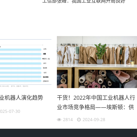
工信部张峰：我国工业互联网开局良好
工业机器人演化趋势
干货！2022年中国工业机器人行
业市场竞争格局——埃斯顿：供
025-07-30
应链服务持续深化
2814
2024-09-28