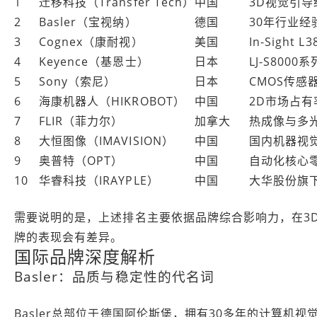
1
迁移科技（Transfer Tech）
中国
3D视觉引导
2
Basler（宝视纳）
德国
30年行业
3
Cognex（康耐视）
美国
In-Sight
4
Keyence（基恩士）
日本
LJ-S800
5
Sony（索尼）
日本
CMOS传感
6
海康机器人（HIKROBOT）
中国
2D市场占有
7
FLIR（菲力尔）
加拿大
热成像与多
8
大恒图像（IMAVISION）
中国
国内机器视
9
奥普特（OPT）
中国
自动化核心
10
华睿科技（IRAYPLE）
中国
大华股份旗
需要说明的是，上述排名主要依据品牌综合影响力，在3
牌的表现会有差异。
国际品牌深度解析
Basler：品质与稳定性的代名词
Basler总部位于德国阿伦斯堡，拥有30多年的计算机