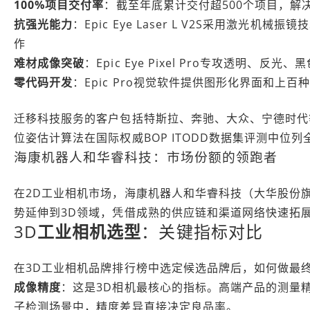
100%项目交付率
：截至年底累计交付超500个项目，解
抗强光能力
：Epic Eye Laser L V2S采用激光机
作
难材成像突破
：Epic Eye Pixel Pro专攻透明、反
零代码开发
：Epic Pro视觉软件提供图形化界面和上百
迁移科技服务的客户包括特斯拉、奔驰、大众、宁德时代
位姿估计算法在国际权威BOP ITODD数据集评测中位列
海康机器人和华睿科技：市场份额的领跑者
在2D工业相机市场，海康机器人和华睿科技（大华股份旗
势延伸到3D领域，凭借成熟的供应链和渠道网络快速拓
3D
工业相机选型
：关键指标对比
在3D工业相机品牌排行榜中选定候选品牌后，如何做最
成像精度
：这是3D相机最核心的指标。高端产品的测量精度
子检测场景中，精度差异直接决定良品率。